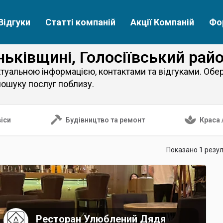
Відгуки
Статті компаній
Акції Компаній
Фо
ньківщині, Голосіївський рай
туальною інформацією, контактами та відгуками. Обері
ошуку послуг поблизу.
іси
Будівництво та ремонт
Краса 
Показано 1 резу
Ресторан Улюблений Дядя