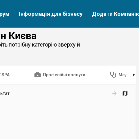
рум
Інформація для бізнесу
Додати Компані
он Києва
ть потрібну категорію зверху й
/ SPA
Професійні послуги
Медицин
льтат