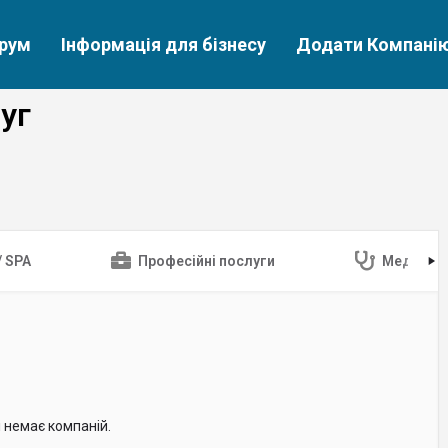
рум
Інформація для бізнесу
Додати Компані
уг
/ SPA
Професійні послуги
Медицин
і немає компаній.